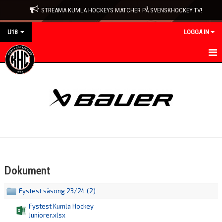
STREAMA KUMLA HOCKEYS MATCHER PÅ SVENSKHOCKEY.TV!
U18
LOGGA IN
HEM
NYHETER
KALENDER
MATCHER
TRUPPEN
Dokument
BILDGALLERI
Fystest säsong 23/24 (2)
DOKUMENT
Fystest Kumla Hockey
Juniorer.xlsx
KONTAKT