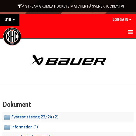
STREAMA KUMLA HOCKEYS MATCHER PÅ SVENSKHOCKEY.TV!
U18
LOGGA IN
HEM
NYHETER
KALENDER
MATCHER
TRUPPEN
Dokument
BILDGALLERI
Fystest säsong 23/24 (2)
DOKUMENT
Information (1)
KONTAKT