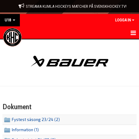
STREAMA KUMLA HOCKEYS MATCHER PÅ SVENSKHOCKEY.TV!
U18
LOGGA IN
HEM
NYHETER
KALENDER
MATCHER
TRUPPEN
Dokument
BILDGALLERI
Fystest säsong 23/24 (2)
DOKUMENT
Information (1)
KONTAKT