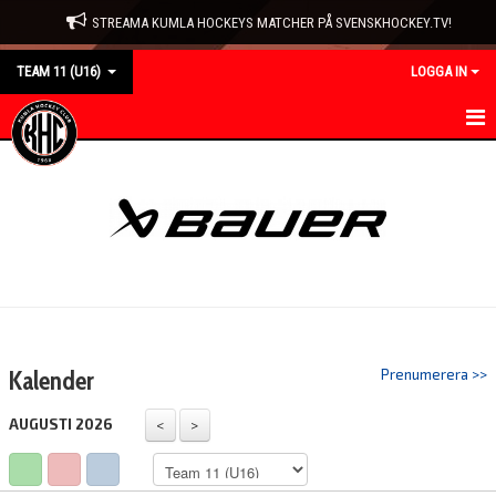
STREAMA KUMLA HOCKEYS MATCHER PÅ SVENSKHOCKEY.TV!
TEAM 11 (U16)
LOGGA IN
HEM
NYHETER
KALENDER
MATCHER
TRUPPEN
Kalender
Prenumerera >>
BILDGALLERI
AUGUSTI 2026
DOKUMENT
KONTAKT