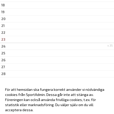
18
19
20
21
22
23
v.35
24
25
26
27
28
29
30
För att hemsidan ska fungera korrekt använder vi nödvändiga
v.36
31
cookies från SportAdmin. Dessa går inte att stänga av.
Föreningen kan också använda frivilliga cookies, t.ex. för
statistik eller marknadsföring. Du väljer själv om du vill
acceptera dessa.