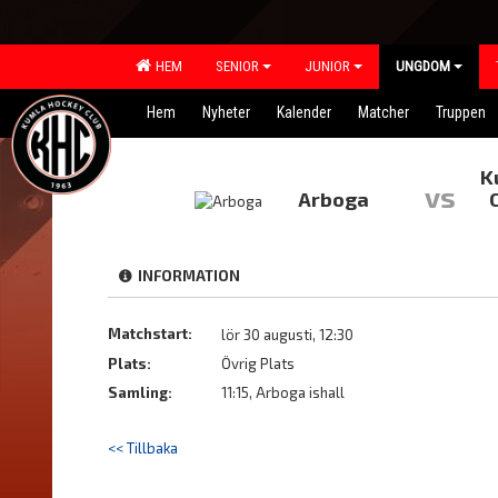
HEM
SENIOR
JUNIOR
UNGDOM
Hem
Nyheter
Kalender
Matcher
Truppen
K
vs
Arboga
INFORMATION
Matchstart:
lör 30 augusti, 12:30
Plats:
Övrig Plats
Samling:
11:15, Arboga ishall
<< Tillbaka