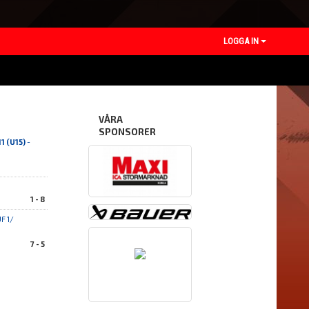
LOGGA IN
VÅRA
SPONSORER
1 (U15)
-
1 - 8
F 1/
7 - 5