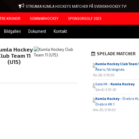
STREAMA KUMLA HOCKEYS MATCHER PÅ SVENSKHOCKEY.TV!
TRE KRONOR
SOMMARHOCKEY
SPONSORGOLF 2025
Bildgalleri
Dokument
Kontakt
umla Hockey
SPELADE MATCHER
Club Team 11
(U15)
Kumla Hockey Club Team 1
Åkers/Strängnäs
Tor 26/3 19:00
Sala HK -
Kumla Hockey
Sön 8/3 10:30
Kumla Hockey
- Örebro HU
Örebro HK:1
Ons 25/2 19:00