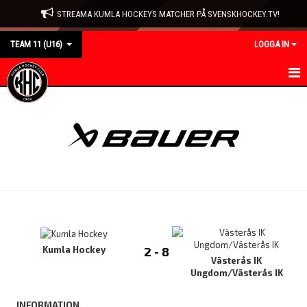
STREAMA KUMLA HOCKEYS MATCHER PÅ SVENSKHOCKEY.TV!
TEAM 11 (U16)
LOGGA IN
HEM
NYHETER
KALENDER
MATCHER
TRUPPEN
BILDGALLERI
Kumla Hockey
2 - 8
Västerås IK
Ungdom/Västerås IK
DOKUMENT
INFORMATION
KONTAKT