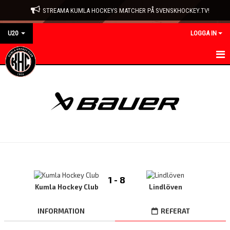
STREAMA KUMLA HOCKEYS MATCHER PÅ SVENSKHOCKEY.TV!
U20
LOGGA IN
HEM
NYHETER
KALENDER
MATCHER
TRUPPEN
1 - 8
BILDGALLERI
Kumla Hockey Club
Lindlöven
DOKUMENT
INFORMATION
REFERAT
KONTAKT