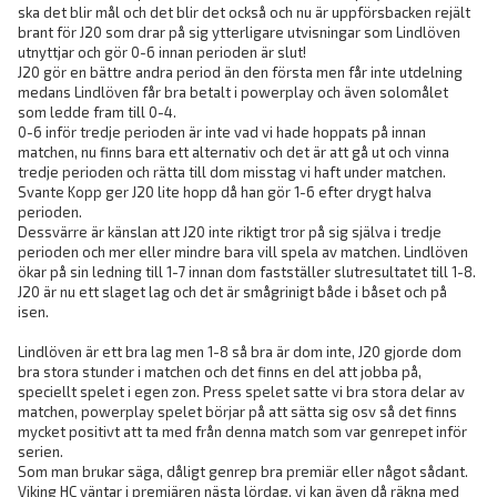
ska det blir mål och det blir det också och nu är uppförsbacken rejält
brant för J20 som drar på sig ytterligare utvisningar som Lindlöven
utnyttjar och gör 0-6 innan perioden är slut!
J20 gör en bättre andra period än den första men får inte utdelning
medans Lindlöven får bra betalt i powerplay och även solomålet
som ledde fram till 0-4.
0-6 inför tredje perioden är inte vad vi hade hoppats på innan
matchen, nu finns bara ett alternativ och det är att gå ut och vinna
tredje perioden och rätta till dom misstag vi haft under matchen.
Svante Kopp ger J20 lite hopp då han gör 1-6 efter drygt halva
perioden.
Dessvärre är känslan att J20 inte riktigt tror på sig själva i tredje
perioden och mer eller mindre bara vill spela av matchen. Lindlöven
ökar på sin ledning till 1-7 innan dom fastställer slutresultatet till 1-8.
J20 är nu ett slaget lag och det är smågrinigt både i båset och på
isen.
Lindlöven är ett bra lag men 1-8 så bra är dom inte, J20 gjorde dom
bra stora stunder i matchen och det finns en del att jobba på,
speciellt spelet i egen zon. Press spelet satte vi bra stora delar av
matchen, powerplay spelet börjar på att sätta sig osv så det finns
mycket positivt att ta med från denna match som var genrepet inför
serien.
Som man brukar säga, dåligt genrep bra premiär eller något sådant.
Viking HC väntar i premiären nästa lördag, vi kan även då räkna med