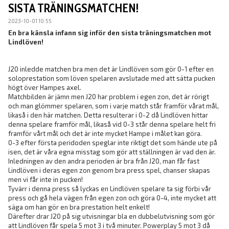
SISTA TRÄNINGSMATCHEN!
2023-10-01 10:55
En bra känsla infann sig inför den sista träningsmatchen mot
Lindlöven!
J20 inledde matchen bra men det är Lindlöven som gör 0-1 efter en
soloprestation som löven spelaren avslutade med att sätta pucken
högt över Hampes axel.
Matchbilden är jämn men J20 har problem i egen zon, det är rörigt
och man glömmer spelaren, som i varje match står framför vårat mål,
likaså i den här matchen. Detta resulterar i 0-2 då Lindlöven hittar
denna spelare framför mål, likaså vid 0-3 står denna spelare helt fri
framför vårt mål och det är inte mycket Hampe i målet kan göra.
0-3 efter första peridoden speglar inte riktigt det som hände ute på
isen, det är våra egna misstag som gör att ställningen är vad den är.
Inledningen av den andra perioden är bra från J20, man får fast
Lindlöven i deras egen zon genom bra press spel, chanser skapas
men vi får inte in pucken!
Tyvärr i denna press så lyckas en Lindlöven spelare ta sig förbi vår
press och gå hela vägen från egen zon och göra 0-4, inte mycket att
säga om han gör en bra prestation helt enkelt!
Därefter drar J20 på sig utvisningar bla en dubbelutvisning som gör
att Lindlöven får spela 5 mot 3 i två minuter. Powerplay 5 mot 3 då