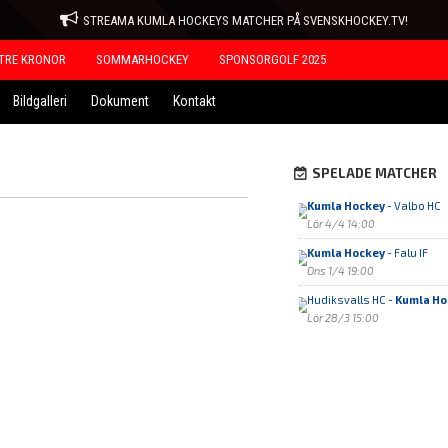
STREAMA KUMLA HOCKEYS MATCHER PÅ SVENSKHOCKEY.TV!
TRE KRONOR
SOMMARHOCKEY
SPONSORGOLF 2025
Bildgalleri
Dokument
Kontakt
SPELADE MATCHER
Kumla Hockey
- Valbo HC
Lör 4/4 14:00
Kumla Hockey
- Falu IF
Ons 1/4 19:00
Hudiksvalls HC -
Kumla Ho
Lör 28/3 15:00