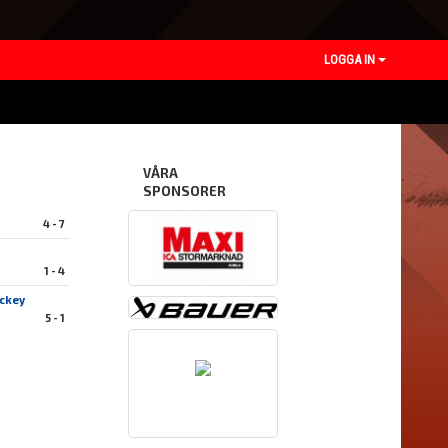
LOGGA IN
VÅRA
SPONSORER
4 - 7
1 - 4
ckey
5 - 1