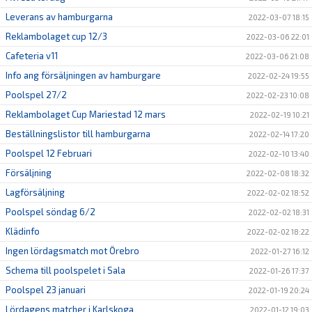
Leverans av hamburgarna
2022-03-07 18:15
Reklambolaget cup 12/3
2022-03-06 22:01
Cafeteria v11
2022-03-06 21:08
Info ang försäljningen av hamburgare
2022-02-24 19:55
Poolspel 27/2
2022-02-23 10:08
Reklambolaget Cup Mariestad 12 mars
2022-02-19 10:21
Beställningslistor till hamburgarna
2022-02-14 17:20
Poolspel 12 Februari
2022-02-10 13:40
Försäljning
2022-02-08 18:32
Lagförsäljning
2022-02-02 18:52
Poolspel söndag 6/2
2022-02-02 18:31
Klädinfo
2022-02-02 18:22
Ingen lördagsmatch mot Örebro
2022-01-27 16:12
Schema till poolspelet i Sala
2022-01-26 17:37
Poolspel 23 januari
2022-01-19 20:24
Lördagens matcher i Karlskoga
2022-01-12 19:03