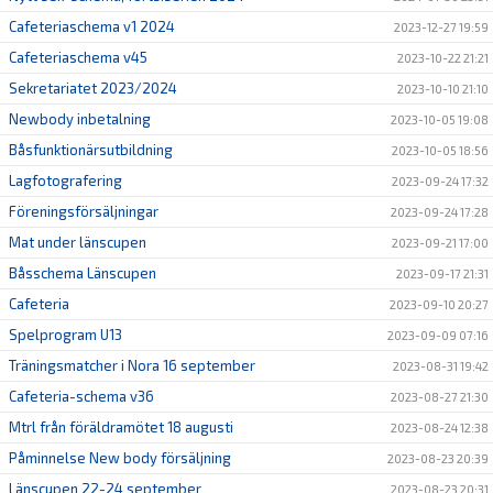
Cafeteriaschema v1 2024
2023-12-27 19:59
Cafeteriaschema v45
2023-10-22 21:21
Sekretariatet 2023/2024
2023-10-10 21:10
Newbody inbetalning
2023-10-05 19:08
Båsfunktionärsutbildning
2023-10-05 18:56
Lagfotografering
2023-09-24 17:32
Föreningsförsäljningar
2023-09-24 17:28
Mat under länscupen
2023-09-21 17:00
Båsschema Länscupen
2023-09-17 21:31
Cafeteria
2023-09-10 20:27
Spelprogram U13
2023-09-09 07:16
Träningsmatcher i Nora 16 september
2023-08-31 19:42
Cafeteria-schema v36
2023-08-27 21:30
Mtrl från föräldramötet 18 augusti
2023-08-24 12:38
Påminnelse New body försäljning
2023-08-23 20:39
Länscupen 22-24 september
2023-08-23 20:31