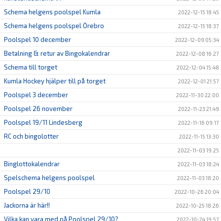
Schema helgens poolspel Kumla
2022-12-15 18:45
Schema helgens poolspel Örebro
2022-12-15 18:37
Poolspel 10 december
2022-12-09 05:34
Betalning & retur av Bingokalendrar
2022-12-08 16:27
Schema till torget
2022-12-04 15:48
Kumla Hockey hjälper till på torget
2022-12-01 21:57
Poolspel 3 december
2022-11-30 22:00
Poolspel 26 november
2022-11-23 21:49
Poolspel 19/11 Lindesberg
2022-11-16 09:17
RC och bingolotter
2022-11-15 13:30
2022-11-03 19:25
Binglottokalendrar
2022-11-03 18:24
Spelschema helgens poolspel
2022-11-03 18:20
Poolspel 29/10
2022-10-26 20:04
Jackorna är här!!
2022-10-25 18:26
Vilka kan vara med på Poolspel 29/10?
2022-10-24 19:57