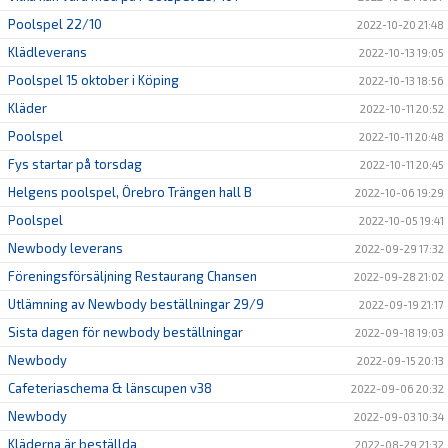
Poolspel 22/10
2022-10-20 21:48
Klädleverans
2022-10-13 19:05
Poolspel 15 oktober i Köping
2022-10-13 18:56
Kläder
2022-10-11 20:52
Poolspel
2022-10-11 20:48
Fys startar på torsdag
2022-10-11 20:45
Helgens poolspel, Örebro Trängen hall B
2022-10-06 19:29
Poolspel
2022-10-05 19:41
Newbody leverans
2022-09-29 17:32
Föreningsförsäljning Restaurang Chansen
2022-09-28 21:02
Utlämning av Newbody beställningar 29/9
2022-09-19 21:17
Sista dagen för newbody beställningar
2022-09-18 19:03
Newbody
2022-09-15 20:13
Cafeteriaschema & länscupen v38
2022-09-06 20:32
Newbody
2022-09-03 10:34
Kläderna är beställda
2022-08-29 21:32