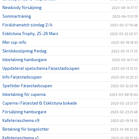
Newbody försäljning
2023-08-14 17:17
Sommarträning
2023-04-11 21:19
Föräldramatch söndag 2/4
2023-03-27 19:46
Eskilstuna Trophy, 25-26 Mars
2023-03-22 20:57
Mer cup-info
2023-03-16 18:01
Skridskoslipning fredag
2023-03-15 17:25
Inbetalning hamburgare
2023-03-14 17:41
Uppdaterat spelschema Färjestadscupen
2023-03-13 15:55
Info Färjestadscupen
2023-03-12 20:21
Speltider Färjestadscupen
2023-03-12 20:19
Inbetalning för cuperna
2023-03-08 19:04
Cuperna i Färjestad & Eskilstuna bokade
2023-02-23 21:57
Försäljning hamburgare
2023-02-23 21:48
Kafeteriaschema v9
2023-02-19 19:32
Betalning för bingolotter
2023-01-06 12:59
Kafeteriaschema v1
2022-12-30 17:20