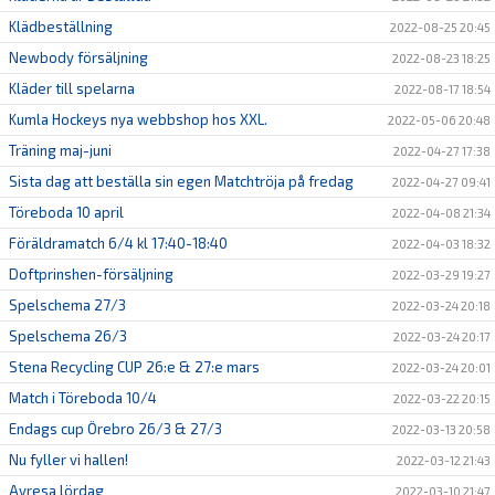
Klädbeställning
2022-08-25 20:45
Newbody försäljning
2022-08-23 18:25
Kläder till spelarna
2022-08-17 18:54
Kumla Hockeys nya webbshop hos XXL.
2022-05-06 20:48
Träning maj-juni
2022-04-27 17:38
Sista dag att beställa sin egen Matchtröja på fredag
2022-04-27 09:41
Töreboda 10 april
2022-04-08 21:34
Föräldramatch 6/4 kl 17:40-18:40
2022-04-03 18:32
Doftprinshen-försäljning
2022-03-29 19:27
Spelschema 27/3
2022-03-24 20:18
Spelschema 26/3
2022-03-24 20:17
Stena Recycling CUP 26:e & 27:e mars
2022-03-24 20:01
Match i Töreboda 10/4
2022-03-22 20:15
Endags cup Örebro 26/3 & 27/3
2022-03-13 20:58
Nu fyller vi hallen!
2022-03-12 21:43
Avresa lördag
2022-03-10 21:47