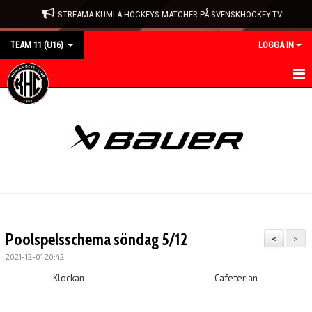
STREAMA KUMLA HOCKEYS MATCHER PÅ SVENSKHOCKEY.TV!
TEAM 11 (U16)
LOGGA IN
HEM
NYHETER
KALENDER
MATCHER
TRUPPEN
Poolspelsschema söndag 5/12
<
>
BILDGALLERI
2021-12-01 20:42
Klockan
Cafeterian
DOKUMENT
KONTAKT