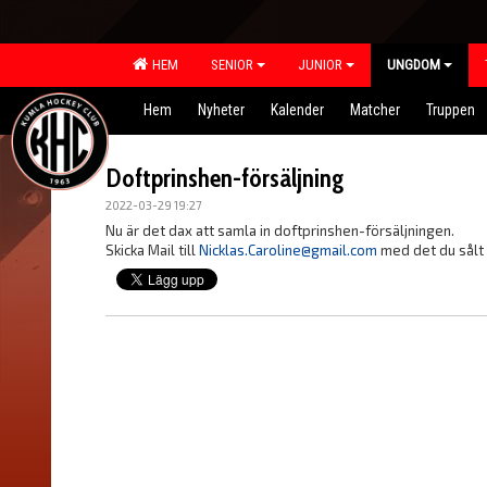
HEM
SENIOR
JUNIOR
UNGDOM
Hem
Nyheter
Kalender
Matcher
Truppen
Doftprinshen-försäljning
2022-03-29 19:27
Nu är det dax att samla in doftprinshen-försäljningen.
Skicka Mail till
Nicklas.Caroline@gmail.com
med det du sålt 