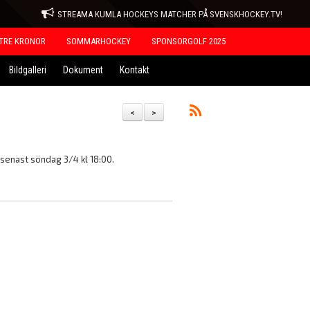
STREAMA KUMLA HOCKEYS MATCHER PÅ SVENSKHOCKEY.TV!
TRE KRONOR
SOMMARHOCKEY
SPONSORGOLF 2025
Bildgalleri
Dokument
Kontakt
<
>
senast söndag 3/4 kl 18:00.