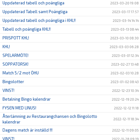
Uppdaterad tabell och poängliga
2023-03-20 19:08
Uppdaterad Tabell samt Poängliga
2023-03-17 17:57
Uppdaterad tabell och poängliga i KHL!!
2023-03-14 14:14
Tabell och poängliga KHL!!
2023-03-13 08:44
PRISPOTT KHL!
2023-03-10 08:30
KHL!
2023-03-03 06:28
SPELARMÖTE!
2023-03-01 12:34
SOPPATORSK!
2023-02-27 13:48
Match 5/2 mot ÖHU
2023-02-03 10:28
Bingolotter
2023-01-02 08:43
VINST!
2022-12-23 10:34
Betalning Bingo kalendrar
2022-12-19 20:24
FYSEN MED LINUS!
2022-12-12 11:18
Återlämning av Restaurangchansen och Bingolotto
2022-12-11 18:34
kalendrar
Dagens match är inställd !!!
2022-12-11 09:05
VINST!
2022-11-28 09:19