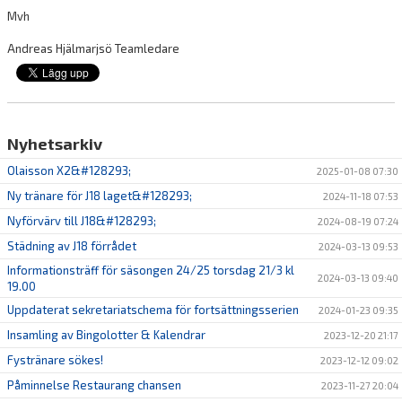
Mvh
Andreas Hjälmarjsö Teamledare
Nyhetsarkiv
Olaisson X2&#128293;
2025-01-08 07:30
Ny tränare för J18 laget&#128293;
2024-11-18 07:53
Nyförvärv till J18&#128293;
2024-08-19 07:24
Städning av J18 förrådet
2024-03-13 09:53
Informationsträff för säsongen 24/25 torsdag 21/3 kl
2024-03-13 09:40
19.00
Uppdaterat sekretariatschema för fortsättningsserien
2024-01-23 09:35
Insamling av Bingolotter & Kalendrar
2023-12-20 21:17
Fystränare sökes!
2023-12-12 09:02
Påminnelse Restaurang chansen
2023-11-27 20:04