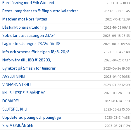
Föreläsning med Erik Widlund
2023-11-14 10:13
Restaurangchansen & Bingolotto kalendrar
2023-10-30 08:45
Matchen mot Nora flyttas
2023-10-17 12:39
Båsfunktionärs utbildning
2023-10-05 09:41
Sekretariatet säsongen 23/24
2023-09-18 08:53
Lagkonto säsongen 23/24 för J18
2023-08-21 09:56
Info och schema för helgen 18/8-20/8
2023-08-14 22:40
Nyförvärv till J18&#128293;
2023-04-25 07:17
Gymkort på Smash för Juniorer
2023-04-24 19:08
AVSLUTNING!
2023-04-10 10:38
VINNARNA I KHL!
2023-03-28 12:09
KHL SLUTSPELS MÅNDAG!
2023-03-26 09:11
DOMARE!
2023-03-24 06:11
SLUTSPEL KHL!
2023-03-22 15:06
Uppdaterad poäng och poängliga
2023-03-21 14:38
SISTA OMGÅNGEN!
2023-03-21 14:24