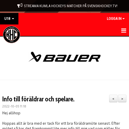
STREAMA KUMLA HOCKEYS MATCHER PÅ SVENSKHOCKEY.TV!
U18
LOGGA IN
HEM
NYHETER
KALENDER
MATCHER
TRUPPEN
Info till föräldrar och spelare.
<
>
BILDGALLERI
2022-10-05 11:18
Hej allihop
DOKUMENT
Hoppas allt är bra med er tack för ett bra föräldramöte senast. Efter
mötet så har det framkommit lite mer info till mig vad som gäller för
KONTAKT