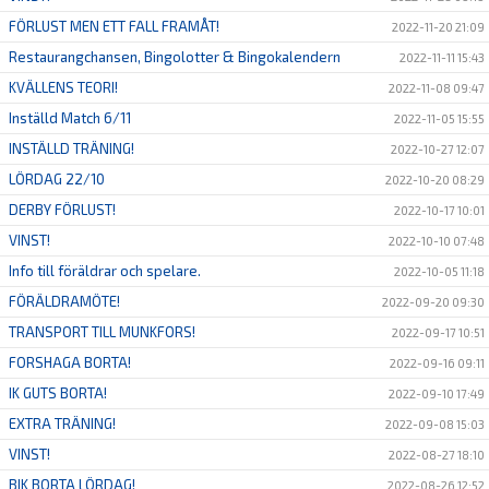
FÖRLUST MEN ETT FALL FRAMÅT!
2022-11-20 21:09
Restaurangchansen, Bingolotter & Bingokalendern
2022-11-11 15:43
KVÄLLENS TEORI!
2022-11-08 09:47
Inställd Match 6/11
2022-11-05 15:55
INSTÄLLD TRÄNING!
2022-10-27 12:07
LÖRDAG 22/10
2022-10-20 08:29
DERBY FÖRLUST!
2022-10-17 10:01
VINST!
2022-10-10 07:48
Info till föräldrar och spelare.
2022-10-05 11:18
FÖRÄLDRAMÖTE!
2022-09-20 09:30
TRANSPORT TILL MUNKFORS!
2022-09-17 10:51
FORSHAGA BORTA!
2022-09-16 09:11
IK GUTS BORTA!
2022-09-10 17:49
EXTRA TRÄNING!
2022-09-08 15:03
VINST!
2022-08-27 18:10
BIK BORTA LÖRDAG!
2022-08-26 12:52