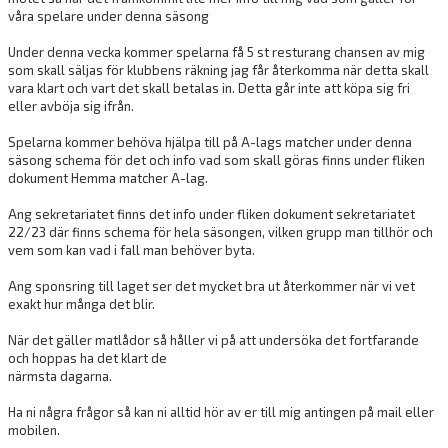
våra spelare under denna säsong
Under denna vecka kommer spelarna få 5 st resturang chansen av mig
som skall säljas för klubbens räkning jag får återkomma när detta skall
vara klart och vart det skall betalas in. Detta går inte att köpa sig fri
eller avböja sig ifrån.
Spelarna kommer behöva hjälpa till på A-lags matcher under denna
säsong schema för det och info vad som skall göras finns under fliken
dokument Hemma matcher A-lag.
Ang sekretariatet finns det info under fliken dokument sekretariatet
22/23 där finns schema för hela säsongen, vilken grupp man tillhör och
vem som kan vad i fall man behöver byta.
Ang sponsring till laget ser det mycket bra ut återkommer när vi vet
exakt hur många det blir.
När det gäller matlådor så håller vi på att undersöka det fortfarande
och hoppas ha det klart de
närmsta dagarna.
Ha ni några frågor så kan ni alltid hör av er till mig antingen på mail eller
mobilen.