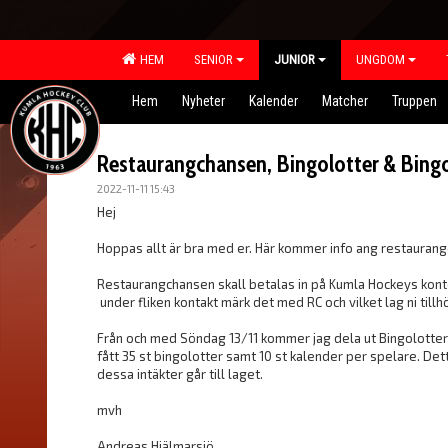
HEM
SENIOR
JUNIOR
UNGDOM
Hem
Nyheter
Kalender
Matcher
Truppen
Restaurangchansen, Bingolotter & Bing
2022-11-11 15:43
Hej
Hoppas allt är bra med er. Här kommer info ang restauran
Restaurangchansen skall betalas in på Kumla Hockeys konto
under fliken kontakt märk det med RC och vilket lag ni tillh
Från och med Söndag 13/11 kommer jag dela ut Bingolotter s
fått 35 st bingolotter samt 10 st kalender per spelare. Dett
dessa intäkter går till laget.
mvh
Andreas Hjälmarsjö