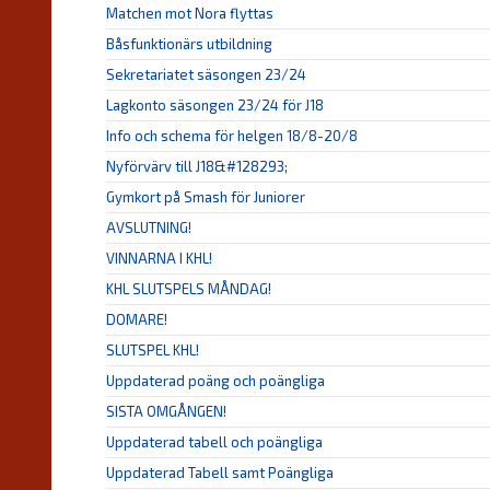
Matchen mot Nora flyttas
Båsfunktionärs utbildning
Sekretariatet säsongen 23/24
Lagkonto säsongen 23/24 för J18
Info och schema för helgen 18/8-20/8
Nyförvärv till J18&#128293;
Gymkort på Smash för Juniorer
AVSLUTNING!
VINNARNA I KHL!
KHL SLUTSPELS MÅNDAG!
DOMARE!
SLUTSPEL KHL!
Uppdaterad poäng och poängliga
SISTA OMGÅNGEN!
Uppdaterad tabell och poängliga
Uppdaterad Tabell samt Poängliga