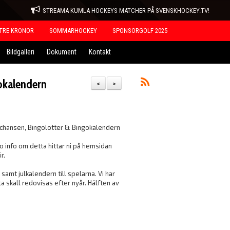
STREAMA KUMLA HOCKEYS MATCHER PÅ SVENSKHOCKEY.TV!
TRE KRONOR
SOMMARHOCKEY
SPONSORGOLF 2025
Bildgalleri
Dokument
Kontakt
okalendern
<
>
gchansen, Bingolotter & Bingokalendern
 info om detta hittar ni på hemsidan
ör.
amt julkalendern till spelarna. Vi har
a skall redovisas efter nyår. Hälften av