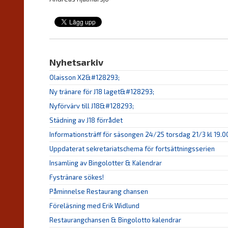
Nyhetsarkiv
Olaisson X2&#128293;
Ny tränare för J18 laget&#128293;
Nyförvärv till J18&#128293;
Städning av J18 förrådet
Informationsträff för säsongen 24/25 torsdag 21/3 kl 19.0
Uppdaterat sekretariatschema för fortsättningsserien
Insamling av Bingolotter & Kalendrar
Fystränare sökes!
Påminnelse Restaurang chansen
Föreläsning med Erik Widlund
Restaurangchansen & Bingolotto kalendrar