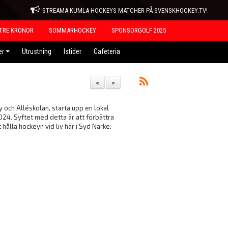
STREAMA KUMLA HOCKEYS MATCHER PÅ SVENSKHOCKEY.TV!
TRE KRONOR
SOMMARHOCKEY
SPONSORGOLF 2025
er
Utrustning
Istider
Cafeteria
<
>
och Alléskolan, starta upp en lokal
2024. Syftet med detta är att förbättra
 hålla hockeyn vid liv här i Syd Närke.