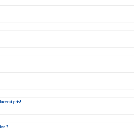
ucerat pris!
ion 3.