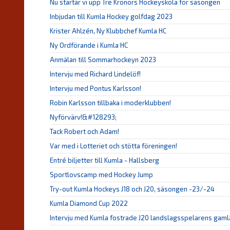
Nu startar vi upp Tre Kronors Hockeyskola för säsongen
Inbjudan till Kumla Hockey golfdag 2023
Krister Ahlzén, Ny Klubbchef Kumla HC
Ny Ordförande i Kumla HC
Anmälan till Sommarhockeyn 2023
Intervju med Richard Lindelöf!
Intervju med Pontus Karlsson!
Robin Karlsson tillbaka i moderklubben!
Nyförvärv!&#128293;
Tack Robert och Adam!
Var med i Lotteriet och stötta föreningen!
Entré biljetter till Kumla - Hallsberg
Sportlovscamp med Hockey Jump
Try-out Kumla Hockeys J18 och J20, säsongen -23/-24
Kumla Diamond Cup 2022
Intervju med Kumla fostrade J20 landslagsspelarens gamla