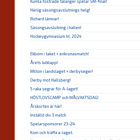
Kumla fostrade talanger spelar SM-final!
Härlig säsongsavslutnings helg!
Richard lämnar!
Säsongsavslutning i hallen!
Hockeygymnasium ht. 2024
Ekbom i taket + enkronasmatch!
Årets Julklapp!
Milton i landslaget + derbyseger!
Derby mot Hallsberg!
5 raka segrar för A-laget!
HÖSTLOVSCAMP och MÅLVAKTSDAG!
Årskorten är här!
Inställd div 3 match
Spelarsponsorer 23-24
Kom och träffa a-laget.