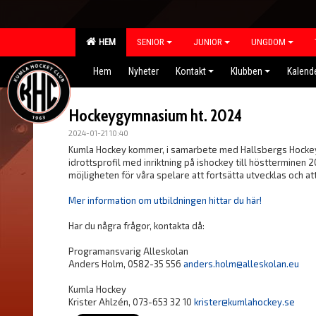
HEM
SENIOR
JUNIOR
UNGDOM
Hem
Nyheter
Kontakt
Klubben
Kalend
Hockeygymnasium ht. 2024
2024-01-21 10:40
Kumla Hockey kommer, i samarbete med Hallsbergs Hockey 
idrottsprofil med inriktning på ishockey till höstterminen 
möjligheten för våra spelare att fortsätta utvecklas och att
Mer information om utbildningen hittar du här!
Har du några frågor, kontakta då:
Programansvarig Alleskolan
Anders Holm, 0582-35 556
anders.holm@alleskolan.eu
Kumla Hockey
Krister Ahlzén, 073-653 32 10
krister@kumlahockey.se