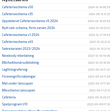
Cafeteriaschema v50
2024-10-14 08:39
Cafeteriaschema v35
2024-08-15 15:35
Uppdaterat Cafeteriaschema v9 2024
2024-02-16 20:58
Nytt sek-schema, forts.serien 2024
2024-01-30 23:51
Cafeteriaschema v1 2024
2023-12-27 19:59
Cafeteriaschema v45
2023-10-22 21:21
Sekretariatet 2023/2024
2023-10-10 21:10
Newbody inbetalning
2023-10-05 19:08
Båsfunktionärsutbildning
2023-10-05 18:56
Lagfotografering
2023-09-24 17:32
Föreningsförsäljningar
2023-09-24 17:28
Mat under länscupen
2023-09-21 17:00
Båsschema Länscupen
2023-09-17 21:31
Cafeteria
2023-09-10 20:27
Spelprogram U13
2023-09-09 07:16