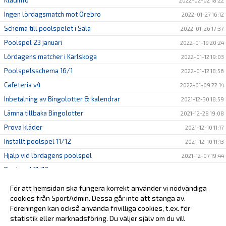
Klädinfo
2022-02-02 18:22
Ingen lördagsmatch mot Örebro
2022-01-27 16:12
Schema till poolspelet i Sala
2022-01-26 17:37
Poolspel 23 januari
2022-01-19 20:24
Lördagens matcher i Karlskoga
2022-01-12 19:03
Poolspelsschema 16/1
2022-01-12 18:56
Cafeteria v4
2022-01-09 22:14
Inbetalning av Bingolotter & kalendrar
2021-12-30 18:59
Lämna tillbaka Bingolotter
2021-12-28 19:08
Prova kläder
2021-12-10 11:17
Inställt poolspel 11/12
2021-12-10 11:13
Hjälp vid lördagens poolspel
2021-12-07 19:44
Poolspel 11/12
2021-12-07 19:41
Sponsorer
2021-12-07 15:23
För att hemsidan ska fungera korrekt använder vi nödvändiga
Poolspel 5/12 inställt
cookies från SportAdmin. Dessa går inte att stänga av.
2021-12-04 12:33
Föreningen kan också använda frivilliga cookies, t.ex. för
Poolspelsschema söndag 5/12
2021-12-01 20:42
statistik eller marknadsföring. Du väljer själv om du vill