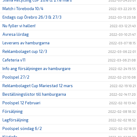
Stena Recycling CUP 26:e & 27:e mars
2022-03-24 20:01
Match i Töreboda 10/4
2022-03-22 20:15
Endags cup Örebro 26/3 & 27/3
2022-03-13 20:58
Nu fyller vi hallen!
2022-03-12 21:43
Avresa lördag
2022-03-10 21:47
Leverans av hamburgarna
2022-03-07 18:15
Reklambolaget cup 12/3
2022-03-06 22:01
Cafeteria v11
2022-03-06 21:08
Info ang försäljningen av hamburgare
2022-02-24 19:55
Poolspel 27/2
2022-02-23 10:08
Reklambolaget Cup Mariestad 12 mars
2022-02-19 10:21
Beställningslistor till hamburgarna
2022-02-14 17:20
Poolspel 12 Februari
2022-02-10 13:40
Försäljning
2022-02-08 18:32
Lagförsäljning
2022-02-02 18:52
Poolspel söndag 6/2
2022-02-02 18:31