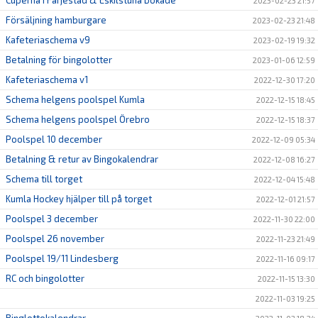
Cuperna i Färjestad & Eskilstuna bokade
2023-02-23 21:57
Försäljning hamburgare
2023-02-23 21:48
Kafeteriaschema v9
2023-02-19 19:32
Betalning för bingolotter
2023-01-06 12:59
Kafeteriaschema v1
2022-12-30 17:20
Schema helgens poolspel Kumla
2022-12-15 18:45
Schema helgens poolspel Örebro
2022-12-15 18:37
Poolspel 10 december
2022-12-09 05:34
Betalning & retur av Bingokalendrar
2022-12-08 16:27
Schema till torget
2022-12-04 15:48
Kumla Hockey hjälper till på torget
2022-12-01 21:57
Poolspel 3 december
2022-11-30 22:00
Poolspel 26 november
2022-11-23 21:49
Poolspel 19/11 Lindesberg
2022-11-16 09:17
RC och bingolotter
2022-11-15 13:30
2022-11-03 19:25