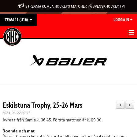
STREAMA KUMLA HOCKEYS MATCHER PÅ SVENSKHOCKEY.TV!
TEAM 11 (U16)
LOGGA IN
HEM
NYHETER
KALENDER
MATCHER
TRUPPEN
Eskilstuna Trophy, 25-26 Mars
<
>
BILDGALLERI
2023-03-22 20:57
Avresa från Kumla kl 06:45. Första matchen är kl 09:00.
DOKUMENT
Boende och mat
Övernattning i skolsal från lördag till söndag för såväl spelare som
KONTAKT