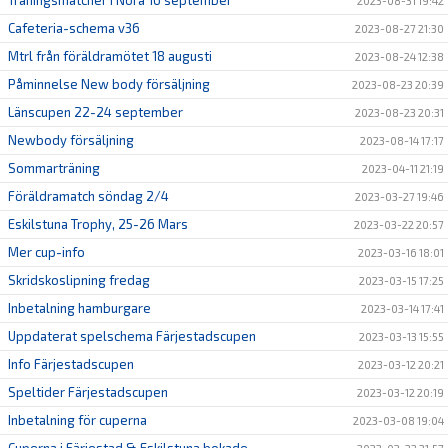
Träningsmatcher i Nora 16 september
2023-08-31 19:42
Cafeteria-schema v36
2023-08-27 21:30
Mtrl från föräldramötet 18 augusti
2023-08-24 12:38
Påminnelse New body försäljning
2023-08-23 20:39
Länscupen 22-24 september
2023-08-23 20:31
Newbody försäljning
2023-08-14 17:17
Sommarträning
2023-04-11 21:19
Föräldramatch söndag 2/4
2023-03-27 19:46
Eskilstuna Trophy, 25-26 Mars
2023-03-22 20:57
Mer cup-info
2023-03-16 18:01
Skridskoslipning fredag
2023-03-15 17:25
Inbetalning hamburgare
2023-03-14 17:41
Uppdaterat spelschema Färjestadscupen
2023-03-13 15:55
Info Färjestadscupen
2023-03-12 20:21
Speltider Färjestadscupen
2023-03-12 20:19
Inbetalning för cuperna
2023-03-08 19:04