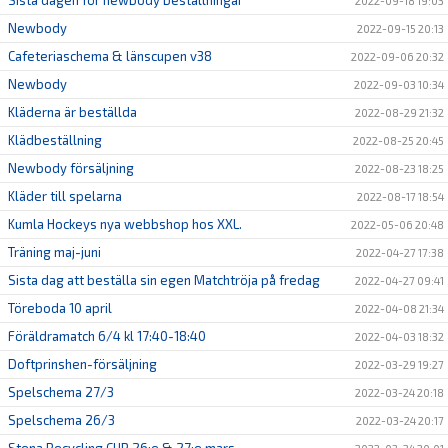
Sista dagen för newbody beställningar
2022-09-18 19:03
Newbody
2022-09-15 20:13
Cafeteriaschema & länscupen v38
2022-09-06 20:32
Newbody
2022-09-03 10:34
Kläderna är beställda
2022-08-29 21:32
Klädbeställning
2022-08-25 20:45
Newbody försäljning
2022-08-23 18:25
Kläder till spelarna
2022-08-17 18:54
Kumla Hockeys nya webbshop hos XXL.
2022-05-06 20:48
Träning maj-juni
2022-04-27 17:38
Sista dag att beställa sin egen Matchtröja på fredag
2022-04-27 09:41
Töreboda 10 april
2022-04-08 21:34
Föräldramatch 6/4 kl 17:40-18:40
2022-04-03 18:32
Doftprinshen-försäljning
2022-03-29 19:27
Spelschema 27/3
2022-03-24 20:18
Spelschema 26/3
2022-03-24 20:17