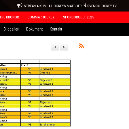
STREAMA KUMLA HOCKEYS MATCHER PÅ SVENSKHOCKEY.TV!
TRE KRONOR
SOMMARHOCKEY
SPONSORGOLF 2025
Bildgalleri
Dokument
Kontakt
<
>