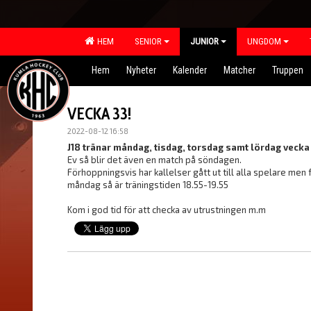
HEM
SENIOR
JUNIOR
UNGDOM
Hem
Nyheter
Kalender
Matcher
Truppen
VECKA 33!
2022-08-12 16:58
J18 tränar måndag, tisdag, torsdag samt lördag vecka
Ev så blir det även en match på söndagen.
Förhoppningsvis har kallelser gått ut till alla spelare men
måndag så är träningstiden 18.55-19.55
Kom i god tid för att checka av utrustningen m.m