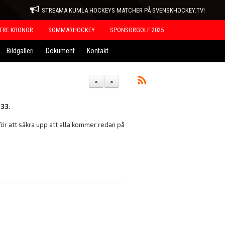
STREAMA KUMLA HOCKEYS MATCHER PÅ SVENSKHOCKEY.TV!
TRE KRONOR
SOMMARHOCKEY
SPONSORGOLF 2025
Bildgalleri
Dokument
Kontakt
<
>
 33.
 för att säkra upp att alla kommer redan på