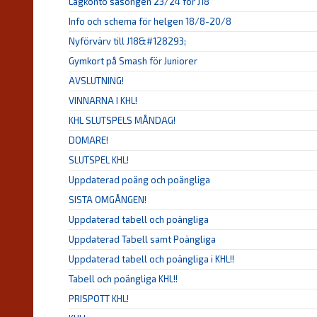
Lagkonto säsongen 23/24 för J18
Info och schema för helgen 18/8-20/8
Nyförvärv till J18&#128293;
Gymkort på Smash för Juniorer
AVSLUTNING!
VINNARNA I KHL!
KHL SLUTSPELS MÅNDAG!
DOMARE!
SLUTSPEL KHL!
Uppdaterad poäng och poängliga
SISTA OMGÅNGEN!
Uppdaterad tabell och poängliga
Uppdaterad Tabell samt Poängliga
Uppdaterad tabell och poängliga i KHL!!
Tabell och poängliga KHL!!
PRISPOTT KHL!