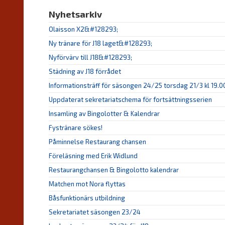
Nyhetsarkiv
Olaisson X2&#128293;
Ny tränare för J18 laget&#128293;
Nyförvärv till J18&#128293;
Städning av J18 förrådet
Informationsträff för säsongen 24/25 torsdag 21/3 kl 19.0
Uppdaterat sekretariatschema för fortsättningsserien
Insamling av Bingolotter & Kalendrar
Fystränare sökes!
Påminnelse Restaurang chansen
Föreläsning med Erik Widlund
Restaurangchansen & Bingolotto kalendrar
Matchen mot Nora flyttas
Båsfunktionärs utbildning
Sekretariatet säsongen 23/24