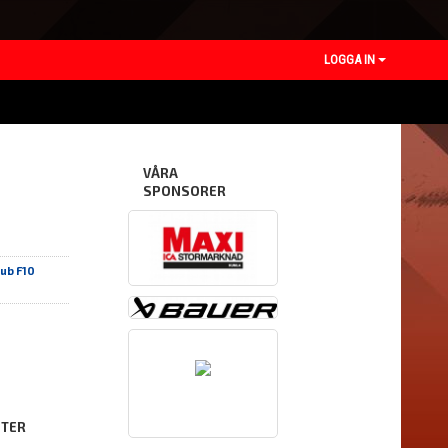
LOGGA IN
VÅRA
SPONSORER
ub F10
ETER