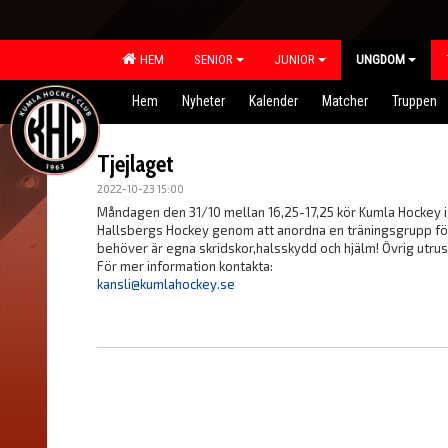
HEM
SENIOR
JUNIOR
UNGDOM
Hem
Nyheter
Kalender
Matcher
Truppen
Tjejlaget
2022-10-23 15:00
Måndagen den 31/10 mellan 16,25-17,25 kör Kumla Hockey i
Hallsbergs Hockey genom att anordna en träningsgrupp för tj
behöver är egna skridskor,halsskydd och hjälm! Övrig utrus
För mer information kontakta:
kansli@kumlahockey.se