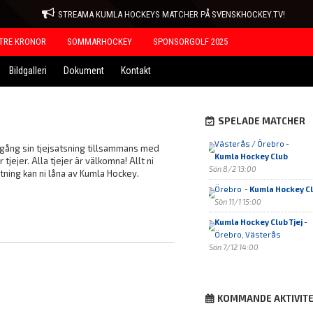
STREAMA KUMLA HOCKEYS MATCHER PÅ SVENSKHOCKEY.TV!
TRE KRONOR
SOMMARHOCKEY
SPONSORGOLF 2025
Bildgalleri
Dokument
Kontakt
SPELADE MATCHER
Västerås / Örebro -
gång sin tjejsatsning tillsammans med
Kumla Hockey Club
ejer. Alla tjejer är välkomna! Allt ni
Sön 8/2 13:00
tning kan ni låna av Kumla Hockey.
Örebro -
Kumla Hockey Cl
Sön 11/1 15:00
Kumla Hockey Club Tjej
-
Örebro, Västerås
Sön 7/12 14:00
KOMMANDE AKTIVIT