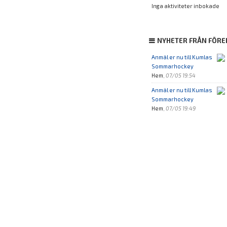
Inga aktiviteter inbokade
NYHETER FRÅN FÖRE
Anmäl er nu till Kumlas
Sommarhockey
Hem
,
07/05 19:54
Anmäl er nu till Kumlas
Sommarhockey
Hem
,
07/05 19:49