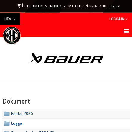
STREAMA KUMLA HOCKEYS MATCHER PÅ SVENSKHOCKEY.TV!
HEM
LOGGA IN
HEM
NYHETER
KONTAKT
KLUBBEN
DELTAGARAVGIFTER
Dokument
DOKUMENT
Istider 2026
ENTRÉPRISER
Logga