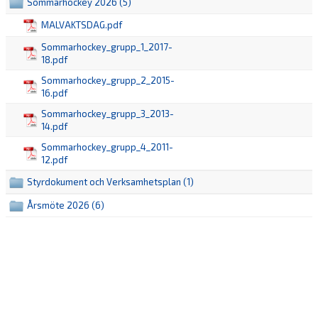
HEDERSMEDLEMMAR
Sommarhockey 2026 (5)
MALVAKTSDAG.pdf
UNGDOMSGRUPPEN
Sommarhockey_grupp_1_2017-
18.pdf
KALENDER
Sommarhockey_grupp_2_2015-
16.pdf
UTRUSTNING
Sommarhockey_grupp_3_2013-
ISTIDER
14.pdf
Sommarhockey_grupp_4_2011-
CAFETERIA
12.pdf
Styrdokument och Verksamhetsplan (1)
Årsmöte 2026 (6)