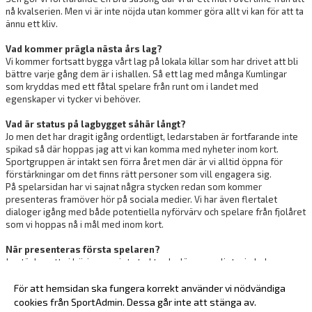
nå kvalserien. Men vi är inte nöjda utan kommer göra allt vi kan för att ta
ännu ett kliv.
Vad kommer prägla nästa års lag?
Vi kommer fortsatt bygga vårt lag på lokala killar som har drivet att bli
bättre varje gång dem är i ishallen. Så ett lag med många Kumlingar
som kryddas med ett fåtal spelare från runt om i landet med
egenskaper vi tycker vi behöver.
Vad är status på lagbygget såhär långt?
Jo men det har dragit igång ordentligt, ledarstaben är fortfarande inte
spikad så där hoppas jag att vi kan komma med nyheter inom kort.
Sportgruppen är intakt sen förra året men där är vi alltid öppna för
förstärkningar om det finns rätt personer som vill engagera sig.
På spelarsidan har vi sajnat några stycken redan som kommer
presenteras framöver hör på sociala medier. Vi har även flertalet
dialoger igång med både potentiella nyförvärv och spelare från fjolåret
som vi hoppas nå i mål med inom kort.
När presenteras första spelaren?
Jag tänker att vi börjar ruggigt starkt och släpper enligt mig hela
hockeytvåans bästa nyförvärv redan imorgon klockan 12:00. Så håll utkik
på sociala medier!
För att hemsidan ska fungera korrekt använder vi nödvändiga
cookies från SportAdmin. Dessa går inte att stänga av.