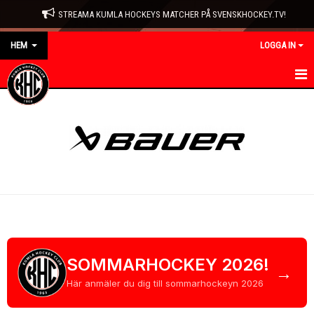
STREAMA KUMLA HOCKEYS MATCHER PÅ SVENSKHOCKEY.TV!
HEM
LOGGA IN
HEM
NYHETER
KONTAKT
KLUBBEN
KALENDER
UTRUSTNING
SOMMARHOCKEY 2026!
→
Här anmäler du dig till sommarhockeyn 2026
ISTIDER