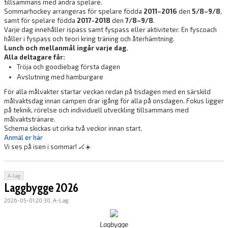
tillsammans med andra spelare.
Sommarhockey arrangeras för spelare födda
2011–2016
den
5/8–9/8
,
samt för spelare födda
2017-2018
den
7/8–9/8
.
Varje dag innehåller ispass samt fyspass eller aktiviteter. En fyscoach
håller i fyspass och teori kring träning och återhämtning.
Lunch och mellanmål ingår varje dag.
Alla deltagare får:
Tröja och goodiebag första dagen
Avslutning med hamburgare
För alla målvakter startar veckan redan på tisdagen med en särskild
målvaktsdag innan campen drar igång för alla på onsdagen. Fokus ligger
på teknik, rörelse och individuell utveckling tillsammans med
målvaktstränare.
Schema skickas ut cirka två veckor innan start.
Anmäl er här
Vi ses på isen i sommar!
🏒☀️
A-Lag
Laggbygge 2026
2026-05-01 20:30, A-Lag
Lagbygge