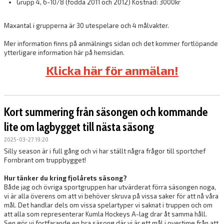
Grupp 4, 6-10/8 (födda 2011 och 2012) Kostnad: 3000kr
Maxantal i grupperna är 30 utespelare och 4 målvakter.
Mer information finns på anmälnings sidan och det kommer fortlöpande
ytterligare information här på hemsidan.
Klicka här för anmälan!
Kort summering från säsongen och kommande
lite om lagbygget till nästa säsong
2025-03-27 19:20
Silly season är i full gång och vi har ställt några frågor till sportchef
Fornbrant om truppbygget!
Hur tänker du kring fjolårets säsong?
Både jag och övriga sportgruppen har utvärderat förra säsongen noga,
vi är alla överens om att vi behöver skruva på vissa saker för att nå våra
mål. Det handlar dels om vissa spelartyper vi saknat i truppen och om
att alla som representerar Kumla Hockeys A-lag drar åt samma håll.
Sen gör vi fortfarande en bra säsong där vi är ett mål i overtime från att