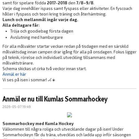
samt för spelare födda
2017-2018
den
7/8–9/8
.
Varje dag innehåller ispass samt fyspass eller aktiviteter. En fyscoach
håller i fyspass och teori kring träning och återhämtning.
Lunch och mellanmål ingår varje dag.
Alla deltagare får:
Tröja och goodiebag första dagen
Avslutning med hamburgare
För alla målvakter startar veckan redan på tisdagen med en särskild
målvaktsdag innan campen drar igång för alla på onsdagen. Fokus ligger
på teknik, rörelse och individuell utveckling tillsammans med
målvaktstränare.
Schema skickas ut cirka två veckor innan start.
Anmäl er här
Vi ses på isen i sommar!
🏒☀️
Anmäl er nu till Kumlas Sommarhockey
2026-05-07 19:49
Sommarhockey med Kumla Hockey
Välkommen till några roliga och utvecklande dagar på isen! Under
Sommarhockeyn får du träna, utvecklas och ladda upp inför säsongen