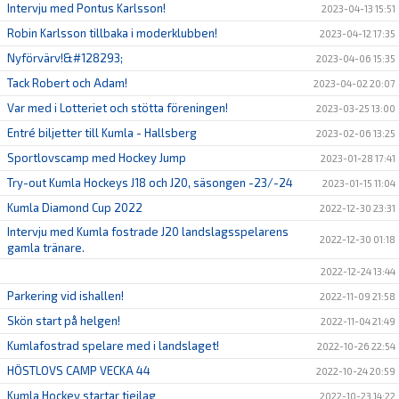
Intervju med Pontus Karlsson!
2023-04-13 15:51
Robin Karlsson tillbaka i moderklubben!
2023-04-12 17:35
Nyförvärv!&#128293;
2023-04-06 15:35
Tack Robert och Adam!
2023-04-02 20:07
Var med i Lotteriet och stötta föreningen!
2023-03-25 13:00
Entré biljetter till Kumla - Hallsberg
2023-02-06 13:25
Sportlovscamp med Hockey Jump
2023-01-28 17:41
Try-out Kumla Hockeys J18 och J20, säsongen -23/-24
2023-01-15 11:04
Kumla Diamond Cup 2022
2022-12-30 23:31
Intervju med Kumla fostrade J20 landslagsspelarens
2022-12-30 01:18
gamla tränare.
2022-12-24 13:44
Parkering vid ishallen!
2022-11-09 21:58
Skön start på helgen!
2022-11-04 21:49
Kumlafostrad spelare med i landslaget!
2022-10-26 22:54
HÖSTLOVS CAMP VECKA 44
2022-10-24 20:59
Kumla Hockey startar tjejlag
2022-10-23 14:22