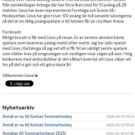
CAFETERIA
från seriekollegan Arboga där han förra året stod för 51 poäng på 28
matcher. Linus har även representerat Forshaga och Grums då i
Hockeyettan. Linus har gjort över 100 poäng de två senaste säsongerna
så det är en riktig poängspelare vi till hösten får se i Ica Maxi Arena.
Fornbrant:
Riktigt bra att vi får med Linus på resan. En av seriens absolut bästa
spelare som levererar poäng match efter match. Jag har själv spelat
med Linus i Karlskoga så jag vet att vi får hit en väldigt seriös spelare
som ställer krav på omgivningen och verkligen visar vägen på isen. I hög
konkurrens med andra klubbar är det såklart även kul att Linus väljer att
tro på det vi gör och vill göra nästa år!
Välkommen Linus!
🔥
Nyhetsarkiv
Anmäl er nu till Kumlas Sommarhockey
2026-05-07 19:54
Anmäl er nu till Kumlas Sommarhockey
2026-05-07 19:49
Anmälan till Sommarhockeyn 2025!
2025-05-02 07:56