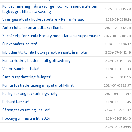
Kort summering från säsongen och kommande lite om
2025-03-27 19:20
lagbygget till nästa säsong
Sveriges äldsta hockeyspelare - Reine Persson
2025-01-05 18:14
Anton Johansson är tillbaka i Kumla!
2024-12-07 12:06
Succéhelg för Kumla Hockey med starka seriepremiärer
2024-10-07 08:20
Funktionärer sökes!
2024-08-19 06:17
Inbjudan till Kumla Hockeys extra insatt årsmöte
2024-07-24 12:19
Kumla Hockey bjuder in till golftävlning!
2024-05-15 16:33
Victor Sandh tillbaka!
2024-05-13 19:33
Statusuppdatering A-laget!
2024-05-10 11:56
Kumla fostrade talanger spelar SM-final!
2024-04-09 22:57
Härlig säsongsavslutnings helg!
2024-04-06 13:17
Richard lämnar!
2024-03-31 10:45
Säsongsavslutning i hallen!
2024-03-27 16:37
Hockeygymnasium ht. 2024
2024-01-21 10:40
2023-12-23 09:15