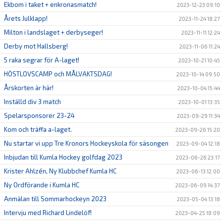
Ekbom i taket + enkronasmatch!
2023-12-23 09:10
Årets Julklapp!
2023-11-24 18:27
Milton i landslaget + derbyseger!
2023-11-11 12:24
Derby mot Hallsberg!
2023-11-06 11:24
5 raka segrar för A-laget!
2023-10-21 10:45
HÖSTLOVSCAMP och MÅLVAKTSDAG!
2023-10-14 09:50
Årskorten är här!
2023-10-04 15:44
Inställd div 3 match
2023-10-01 13:35
Spelarsponsorer 23-24
2023-09-29 11:34
Kom och träffa a-laget.
2023-09-26 15:20
Nu startar vi upp Tre Kronors Hockeyskola för säsongen
2023-09-04 12:18
Inbjudan till Kumla Hockey golfdag 2023
2023-06-26 23:17
Krister Ahlzén, Ny Klubbchef Kumla HC
2023-06-13 12:00
Ny Ordförande i Kumla HC
2023-06-09 14:37
Anmälan till Sommarhockeyn 2023
2023-05-04 13:18
Intervju med Richard Lindelöf!
2023-04-25 18:09