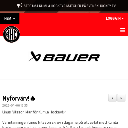
STREAMA KUMLA HOCKEYS MATCHER PÅ SVENSKHOCKEY.TV!
HEM
LOGGA IN
HEM
NYHETER
KONTAKT
KLUBBEN
KALENDER
Nyförvärv!🔥
<
>
UTRUSTNING
2023-04-06 15:35
Linus Nilsson klar för Kumla Hockey!
✅
ISTIDER
Värmlänningen Linus Nilsson skrev i dagarna på ett avtal med Kumla
Hockey över nästa säsong. Linus är från Karlstad och kommer senast