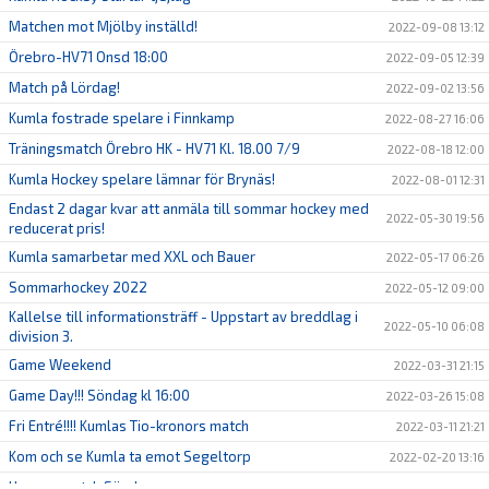
Matchen mot Mjölby inställd!
2022-09-08 13:12
Örebro-HV71 Onsd 18:00
2022-09-05 12:39
Match på Lördag!
2022-09-02 13:56
Kumla fostrade spelare i Finnkamp
2022-08-27 16:06
Träningsmatch Örebro HK - HV71 Kl. 18.00 7/9
2022-08-18 12:00
Kumla Hockey spelare lämnar för Brynäs!
2022-08-01 12:31
Endast 2 dagar kvar att anmäla till sommar hockey med
2022-05-30 19:56
reducerat pris!
Kumla samarbetar med XXL och Bauer
2022-05-17 06:26
Sommarhockey 2022
2022-05-12 09:00
Kallelse till informationsträff - Uppstart av breddlag i
2022-05-10 06:08
division 3.
Game Weekend
2022-03-31 21:15
Game Day!!! Söndag kl 16:00
2022-03-26 15:08
Fri Entré!!!! Kumlas Tio-kronors match
2022-03-11 21:21
Kom och se Kumla ta emot Segeltorp
2022-02-20 13:16
Hemma match Söndag
2022-02-19 20:26