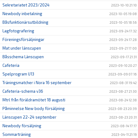
Sekretariatet 2023/2024
2023-10-10 21:10
Newbody inbetalning
2023-10-05 19:08
Båsfunktionärsutbildning
2023-10-05 18:56
Lagfotografering
2023-09-24 17:32
Föreningsförsäljningar
2023-09-24 17:28
Mat under länscupen
2023-09-21 17:00
Båsschema Länscupen
2023-09-17 21:31
Cafeteria
2023-09-10 20:27
Spelprogram U13
2023-09-09 07:16
Träningsmatcher i Nora 16 september
2023-08-31 19:42
Cafeteria-schema v36
2023-08-27 21:30
Mtrl från föräldramötet 18 augusti
2023-08-24 12:38
Påminnelse New body försäljning
2023-08-23 20:39
Länscupen 22-24 september
2023-08-23 20:31
Newbody försäljning
2023-08-14 17:17
Sommarträning
2023-04-11 21:19