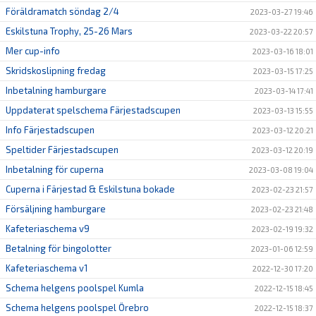
Föräldramatch söndag 2/4
2023-03-27 19:46
Eskilstuna Trophy, 25-26 Mars
2023-03-22 20:57
Mer cup-info
2023-03-16 18:01
Skridskoslipning fredag
2023-03-15 17:25
Inbetalning hamburgare
2023-03-14 17:41
Uppdaterat spelschema Färjestadscupen
2023-03-13 15:55
Info Färjestadscupen
2023-03-12 20:21
Speltider Färjestadscupen
2023-03-12 20:19
Inbetalning för cuperna
2023-03-08 19:04
Cuperna i Färjestad & Eskilstuna bokade
2023-02-23 21:57
Försäljning hamburgare
2023-02-23 21:48
Kafeteriaschema v9
2023-02-19 19:32
Betalning för bingolotter
2023-01-06 12:59
Kafeteriaschema v1
2022-12-30 17:20
Schema helgens poolspel Kumla
2022-12-15 18:45
Schema helgens poolspel Örebro
2022-12-15 18:37