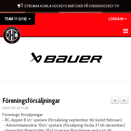
STREAMA KUMLA HOCKEYS MATCHER PÅ SVENSKHOCKEY.TV!
TEAM 11 (U16)
LOGGA IN
HEM
NYHETER
KALENDER
MATCHER
TRUPPEN
Föreningsförsäljningar
<
>
BILDGALLERI
2023-09-24 17:28
Förenings försäljningar
DOKUMENT
- RC-Appen 8 st/ spelare (försäljning september till slutet februari)
- Adventskalendrar 10st/ spelare (försäljning Vecka 37 till december)
- Uppesittar Bingolotter 35st/spelare (försäljning vecka 44 till
KONTAKT