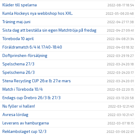
Kläder till spelarna
2022-08-17 18:54
Kumla Hockeys nya webbshop hos XXL.
2022-05-06 20:48
Träning maj-juni
2022-04-27 17:38
Sista dag att beställa sin egen Matchtröja på fredag
2022-04-27 09:41
Töreboda 10 april
2022-04-08 21:34
Föräldramatch 6/4 kl 17:40-18:40
2022-04-03 18:32
Doftprinshen-försäljning
2022-03-29 19:27
Spelschema 27/3
2022-03-24 20:18
Spelschema 26/3
2022-03-24 20:17
Stena Recycling CUP 26:e & 27:e mars
2022-03-24 20:01
Match i Töreboda 10/4
2022-03-22 20:15
Endags cup Örebro 26/3 & 27/3
2022-03-13 20:58
Nu fyller vi hallen!
2022-03-12 21:43
Avresa lördag
2022-03-10 21:47
Leverans av hamburgarna
2022-03-07 18:15
Reklambolaget cup 12/3
2022-03-06 22:01