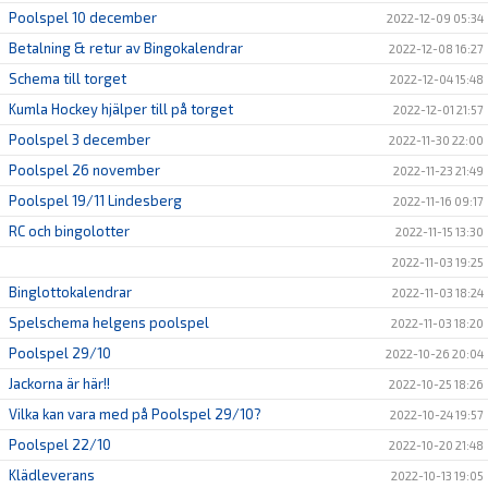
Poolspel 10 december
2022-12-09 05:34
Betalning & retur av Bingokalendrar
2022-12-08 16:27
Schema till torget
2022-12-04 15:48
Kumla Hockey hjälper till på torget
2022-12-01 21:57
Poolspel 3 december
2022-11-30 22:00
Poolspel 26 november
2022-11-23 21:49
Poolspel 19/11 Lindesberg
2022-11-16 09:17
RC och bingolotter
2022-11-15 13:30
2022-11-03 19:25
Binglottokalendrar
2022-11-03 18:24
Spelschema helgens poolspel
2022-11-03 18:20
Poolspel 29/10
2022-10-26 20:04
Jackorna är här!!
2022-10-25 18:26
Vilka kan vara med på Poolspel 29/10?
2022-10-24 19:57
Poolspel 22/10
2022-10-20 21:48
Klädleverans
2022-10-13 19:05