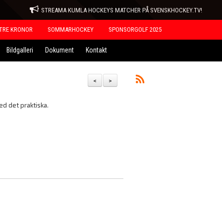
STREAMA KUMLA HOCKEYS MATCHER PÅ SVENSKHOCKEY.TV!
TRE KRONOR
SOMMARHOCKEY
SPONSORGOLF 2025
Bildgalleri
Dokument
Kontakt
<
>
ed det praktiska.