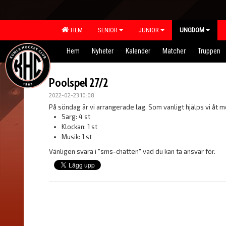
HEM
SENIOR
JUNIOR
UNGDOM
Hem
Nyheter
Kalender
Matcher
Truppen
Poolspel 27/2
2022-02-23 10:08
På söndag är vi arrangerade lag. Som vanligt hjälps vi åt m
Sarg: 4 st
Klockan: 1 st
Musik: 1 st
Vänligen svara i "sms-chatten" vad du kan ta ansvar för.