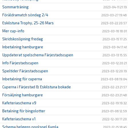
Sommarträning
2023-04-11 21:19
Föräldramatch söndag 2/4
2023-03-27 19:46
Eskilstuna Trophy, 25-26 Mars
2023-03-22 20:57
Mer cup-info
2023-03-16 18:01
Skridskoslipning fredag
2023-03-15 17:25
Inbetalning hamburgare
2023-03-14 17:41
Uppdaterat spelschema Färjestadscupen
2023-03-13 15:55
Info Färjestadscupen
2023-03-12 20:21
Speltider Färjestadscupen
2023-03-12 20:19
Inbetalning för cuperna
2023-03-08 19:04
Cuperna i Färjestad & Eskilstuna bokade
2023-02-23 21:57
Försäljning hamburgare
2023-02-23 21:48
Kafeteriaschema v9
2023-02-19 19:32
Betalning för bingolotter
2023-01-06 12:59
Kafeteriaschema v1
2022-12-30 17:20
Schema helgens poolspel Kumla
2022-12-15 18:45