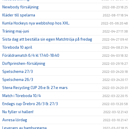
Newbody försäljning
2022-08-23 18:25
Kläder till spelarna
2022-08-17 18:54
Kumla Hockeys nya webbshop hos XXL.
2022-05-06 20:48
Träning maj-juni
2022-04-27 17:38
Sista dag att beställa sin egen Matchtröja på fredag
2022-04-27 09:41
Töreboda 10 april
2022-04-08 21:34
Föräldramatch 6/4 kl 17:40-18:40
2022-04-03 18:32
Doftprinshen-försäljning
2022-03-29 19:27
Spelschema 27/3
2022-03-24 20:18
Spelschema 26/3
2022-03-24 20:17
Stena Recycling CUP 26:e & 27:e mars
2022-03-24 20:01
Match i Töreboda 10/4
2022-03-22 20:15
Endags cup Örebro 26/3 & 27/3
2022-03-13 20:58
Nu fyller vi hallen!
2022-03-12 21:43
Avresa lördag
2022-03-10 21:47
Leverans av hamburgarna
2022-03-07 18:15