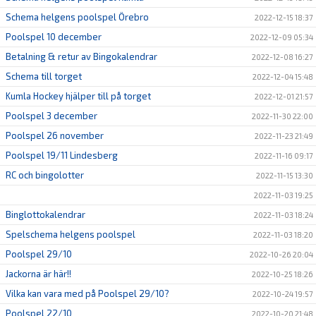
Schema helgens poolspel Örebro
2022-12-15 18:37
Poolspel 10 december
2022-12-09 05:34
Betalning & retur av Bingokalendrar
2022-12-08 16:27
Schema till torget
2022-12-04 15:48
Kumla Hockey hjälper till på torget
2022-12-01 21:57
Poolspel 3 december
2022-11-30 22:00
Poolspel 26 november
2022-11-23 21:49
Poolspel 19/11 Lindesberg
2022-11-16 09:17
RC och bingolotter
2022-11-15 13:30
2022-11-03 19:25
Binglottokalendrar
2022-11-03 18:24
Spelschema helgens poolspel
2022-11-03 18:20
Poolspel 29/10
2022-10-26 20:04
Jackorna är här!!
2022-10-25 18:26
Vilka kan vara med på Poolspel 29/10?
2022-10-24 19:57
Poolspel 22/10
2022-10-20 21:48