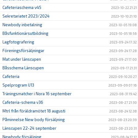
Cafeteriaschema v45
2023-10-22 21:21
Sekretariatet 2023/2024
2023-10-10 21:10
Newbody inbetalning
2023-10-05 19:08
Båsfunktionärsutbildning
2023-10-05 18:56
Lagfotografering
2023-09-24 17:32
Föreningsförsäljningar
2023-09-24 17:28
Mat under länscupen
2023-09-21 17:00
Båsschema Länscupen
2023-09-17 21:31
Cafeteria
2023-09-10 20:27
Spelprogram U13
2023-09-09 07:16
Träningsmatcher i Nora 16 september
2023-08-31 19:42
Cafeteria-schema v36
2023-08-27 21:30
Mtrl från föräldramötet 18 augusti
2023-08-24 12:38
Påminnelse New body försäljning
2023-08-23 20:39
Länscupen 22-24 september
2023-08-23 20:31
Newbody försäljning
2023-08-14 17:17