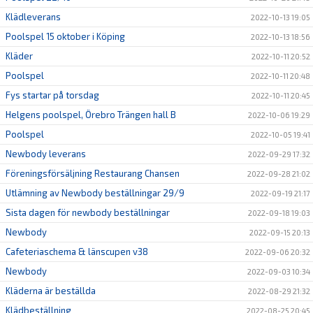
Klädleverans
2022-10-13 19:05
Poolspel 15 oktober i Köping
2022-10-13 18:56
Kläder
2022-10-11 20:52
Poolspel
2022-10-11 20:48
Fys startar på torsdag
2022-10-11 20:45
Helgens poolspel, Örebro Trängen hall B
2022-10-06 19:29
Poolspel
2022-10-05 19:41
Newbody leverans
2022-09-29 17:32
Föreningsförsäljning Restaurang Chansen
2022-09-28 21:02
Utlämning av Newbody beställningar 29/9
2022-09-19 21:17
Sista dagen för newbody beställningar
2022-09-18 19:03
Newbody
2022-09-15 20:13
Cafeteriaschema & länscupen v38
2022-09-06 20:32
Newbody
2022-09-03 10:34
Kläderna är beställda
2022-08-29 21:32
Klädbeställning
2022-08-25 20:45