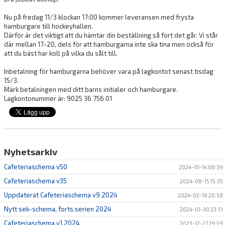
Nu
på fredag 11/3 klockan 17:00
kommer leveransen med frysta
hamburgare till hockeyhallen.
Därför är det viktigt att du hämtar din beställning så fort det går. Vi står
där mellan 17-20, dels för att hamburgarna inte ska tina men också för
att du bäst har koll på vilka du sålt till.
Inbetalning för hamburgarna behöver vara på lagkontot senast tisdag
15/3.
Märk betalningen med ditt barns initialer och hamburgare.
Lagkontonummer är:
9025 36 756 01
Nyhetsarkiv
Cafeteriaschema v50
2024-10-14 08:39
Cafeteriaschema v35
2024-08-15 15:35
Uppdaterat Cafeteriaschema v9 2024
2024-02-16 20:58
Nytt sek-schema, forts.serien 2024
2024-01-30 23:51
Cafeteriaschema v1 2024
2023-12-27 19:59