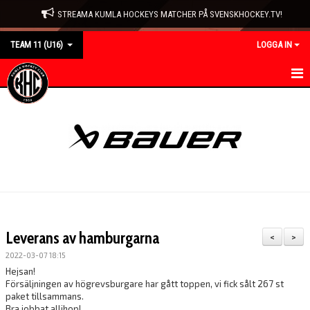
STREAMA KUMLA HOCKEYS MATCHER PÅ SVENSKHOCKEY.TV!
TEAM 11 (U16)
LOGGA IN
HEM
NYHETER
KALENDER
MATCHER
TRUPPEN
Leverans av hamburgarna
<
>
BILDGALLERI
2022-03-07 18:15
Hejsan!
DOKUMENT
Försäljningen av högrevsburgare har gått toppen, vi fick sålt 267 st
paket tillsammans.
Bra jobbat allihop!
KONTAKT