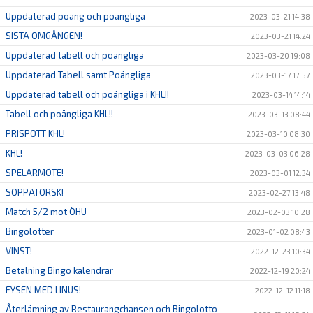
Uppdaterad poäng och poängliga
2023-03-21 14:38
SISTA OMGÅNGEN!
2023-03-21 14:24
Uppdaterad tabell och poängliga
2023-03-20 19:08
Uppdaterad Tabell samt Poängliga
2023-03-17 17:57
Uppdaterad tabell och poängliga i KHL!!
2023-03-14 14:14
Tabell och poängliga KHL!!
2023-03-13 08:44
PRISPOTT KHL!
2023-03-10 08:30
KHL!
2023-03-03 06:28
SPELARMÖTE!
2023-03-01 12:34
SOPPATORSK!
2023-02-27 13:48
Match 5/2 mot ÖHU
2023-02-03 10:28
Bingolotter
2023-01-02 08:43
VINST!
2022-12-23 10:34
Betalning Bingo kalendrar
2022-12-19 20:24
FYSEN MED LINUS!
2022-12-12 11:18
Återlämning av Restaurangchansen och Bingolotto