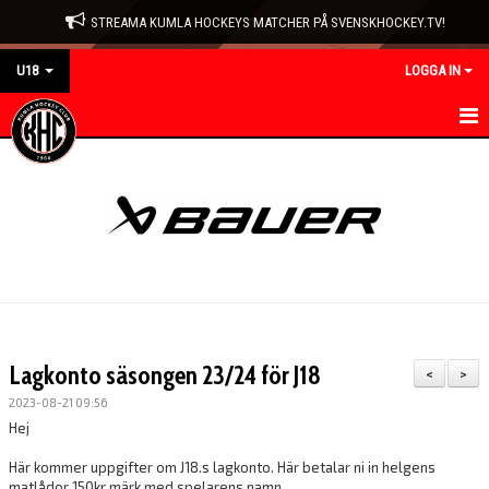
STREAMA KUMLA HOCKEYS MATCHER PÅ SVENSKHOCKEY.TV!
U18
LOGGA IN
HEM
NYHETER
KALENDER
MATCHER
TRUPPEN
Lagkonto säsongen 23/24 för J18
<
>
BILDGALLERI
2023-08-21 09:56
Hej
DOKUMENT
Här kommer uppgifter om J18.s lagkonto. Här betalar ni in helgens
matlådor 150kr märk med spelarens namn.
KONTAKT