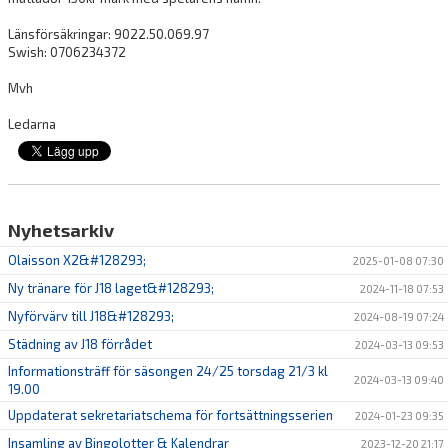
Länsförsäkringar: 9022.50.069.97
Swish: 0706234372
Mvh
Ledarna
Nyhetsarkiv
Olaisson X2&#128293;
2025-01-08 07:30
Ny tränare för J18 laget&#128293;
2024-11-18 07:53
Nyförvärv till J18&#128293;
2024-08-19 07:24
Städning av J18 förrådet
2024-03-13 09:53
Informationsträff för säsongen 24/25 torsdag 21/3 kl
2024-03-13 09:40
19.00
Uppdaterat sekretariatschema för fortsättningsserien
2024-01-23 09:35
Insamling av Bingolotter & Kalendrar
2023-12-20 21:17