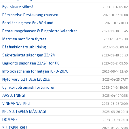
Fystränare sökes!
2023-12-12 09:02
Påminnelse Restaurang chansen
2023-11-27 20:04
Föreläsning med Erik Widlund
2023-11-14 10:13
Restaurangchansen & Bingolotto kalendrar
2023-10-30 08:45
Matchen mot Nora flyttas
2023-10-17 12:39
Båsfunktionärs utbildning
2023-10-05 09:41
Sekretariatet säsongen 23/24
2023-09-18 08:53
Lagkonto säsongen 23/24 för J18
2023-08-21 09:56
Info och schema för helgen 18/8-20/8
2023-08-14 22:40
Nyförvärv till J18&#128293;
2023-04-25 07:17
Gymkort på Smash för Juniorer
2023-04-24 19:08
AVSLUTNING!
2023-04-10 10:38
VINNARNA I KHL!
2023-03-28 12:09
KHL SLUTSPELS MÅNDAG!
2023-03-26 09:11
DOMARE!
2023-03-24 06:11
SLUTSPEL KHL!
2023-03-22 15:06