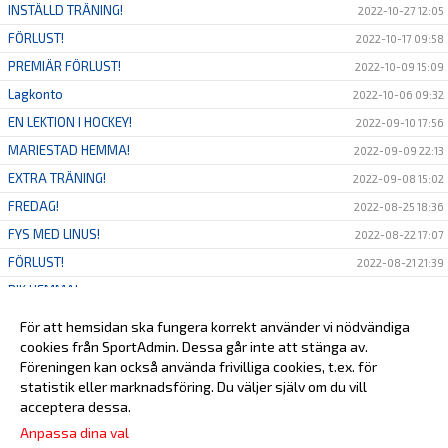
INSTÄLLD TRÄNING!
2022-10-27 12:05
FÖRLUST!
2022-10-17 09:58
PREMIÄR FÖRLUST!
2022-10-09 15:09
Lagkonto
2022-10-06 09:32
EN LEKTION I HOCKEY!
2022-09-10 17:56
MARIESTAD HEMMA!
2022-09-09 22:13
EXTRA TRÄNING!
2022-09-08 15:02
FREDAG!
2022-08-25 18:36
FYS MED LINUS!
2022-08-22 17:07
FÖRLUST!
2022-08-21 21:39
BIK HEMMA!
2022-08-20 08:42
MÅNDAG 15/8
2022-08-13 18:57
För att hemsidan ska fungera korrekt använder vi nödvändiga
VECKA 33!
cookies från SportAdmin. Dessa går inte att stänga av.
2022-08-12 17:01
Föreningen kan också använda frivilliga cookies, t.ex. för
inloggning nya sportAdmin
2021-11-30 17:26
statistik eller marknadsföring. Du väljer själv om du vill
acceptera dessa.
Anpassa dina val