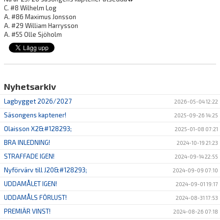
C. #8 Wilhelm Log
A. #86 Maximus Jonsson
A. #29 William Harrysson
A. #55 Olle Sjöholm
Nyhetsarkiv
Lagbygget 2026/2027
2026-05-04 12:22
Säsongens kaptener!
2025-09-26 14:25
Olaisson X2&#128293;
2025-01-08 07:21
BRA INLEDNING!
2024-10-19 21:23
STRAFFADE IGEN!
2024-09-14 22:55
Nyförvärv till J20&#128293;
2024-09-09 07:10
UDDAMÅLET IGEN!
2024-09-01 19:17
UDDAMÅLS FÖRLUST!
2024-08-31 17:53
PREMIÄR VINST!
2024-08-26 07:18