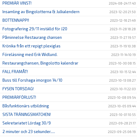
PREMIÄR VINST!
2024-08-24 17:43
Insamling av Bingolotterna & Julkalendern
2023-12-20 21:50
BOTTENNAPP!!
2023-12-16 21:49
Fotografering 29/11 inställd för J20
2023-11-28 18:28
Påminnelse Restaurang chansen
2023-11-27 19:57
Krönika från ett repigt plexiglas
2023-11-19 10:38
Föreläsning med Erik Widlund.
2023-11-14 10:19
Restaurangchansen, Bingolotto kalendrar
2023-10-30 08:15
FALL FRAMÅT!
2023-10-15 12:44
Buss till Forshaga imorgon 14/10
2023-10-13 08:27
FYSEN TORSDAG!
2023-10-11 22:03
PREMIÄRFÖRLUST!
2023-10-08 09:54
Båsfunktionärs utbildning
2023-10-05 09:44
SISTA TRÄNINGSMATCHEN!
2023-10-01 10:55
Sekretariatet Lördag 30/9
2023-09-28 21:17
2 minuter och 23 sekunder.....
2023-09-25 06:19