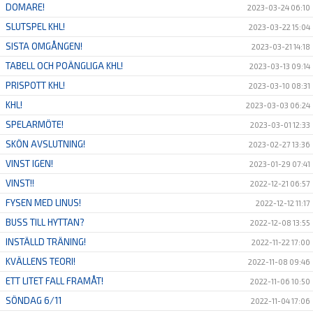
DOMARE!
2023-03-24 06:10
SLUTSPEL KHL!
2023-03-22 15:04
SISTA OMGÅNGEN!
2023-03-21 14:18
TABELL OCH POÄNGLIGA KHL!
2023-03-13 09:14
PRISPOTT KHL!
2023-03-10 08:31
KHL!
2023-03-03 06:24
SPELARMÖTE!
2023-03-01 12:33
SKÖN AVSLUTNING!
2023-02-27 13:36
VINST IGEN!
2023-01-29 07:41
VINST!!
2022-12-21 06:57
FYSEN MED LINUS!
2022-12-12 11:17
BUSS TILL HYTTAN?
2022-12-08 13:55
INSTÄLLD TRÄNING!
2022-11-22 17:00
KVÄLLENS TEORI!
2022-11-08 09:46
ETT LITET FALL FRAMÅT!
2022-11-06 10:50
SÖNDAG 6/11
2022-11-04 17:06