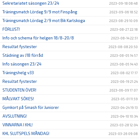
Sekretariatet säsongen 23/24
2023-09-18 08:48
Träningsmatch Lördag 9/9 mot Finspång
2023-09-06 18:52
Träningsmatch Lördag 2/9 mot Bik Karlskoga
2023-08-29 10:09
FÖRLUST!
2023-08-27 22:18
Info och schema för helgen 18/8-20/8
2023-08-14 22:51
Resultat fystester
2023-08-08 20:50
Städning av J18 förråd
2023-08-05 14:57
Info säsongen 23/24
2023-08-05 14:43
Träningshelg v33
2023-08-02 17:17
Resultat fystester
2023-06-19 21:24
STUDENTEN ÖVER!
2023-06-09 17:07
MÅLVAKT SÖKES!
2023-05-01 11:59
Gymkort på Smash för Juniorer
2023-04-24 19:13
AVSLUTNING!
2023-04-10 10:34
VINNARNA I KHL!
2023-03-28 12:04
KHL SLUTSPELS MÅNDAG!
2023-03-26 09:08