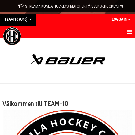
STREAMA KUMLA HOCKEYS MATCHER PÅ SVENSKHOCKEY.TV!
TEAM 10 (U16)
LOGGA IN
HEM
NYHETER
KALENDER
MATCHER
TRUPPEN
Välkommen till TEAM-10
BILDGALLERI
DOKUMENT
KONTAKT