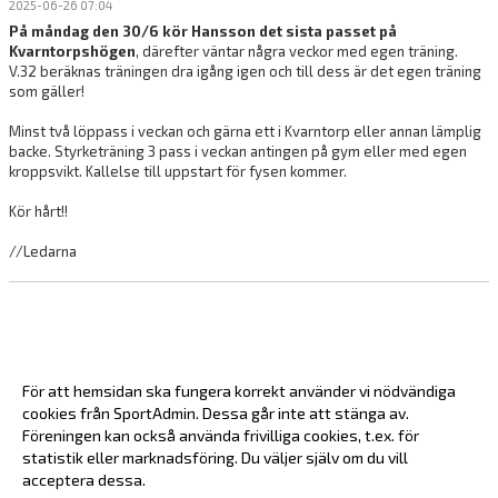
2025-06-26 07:04
På måndag den 30/6 kör Hansson det sista passet på
Kvarntorpshögen
, därefter väntar några veckor med egen träning.
V.32 beräknas träningen dra igång igen och till dess är det egen träning
som gäller!
Minst två löppass i veckan och gärna ett i Kvarntorp eller annan lämplig
backe. Styrketräning 3 pass i veckan antingen på gym eller med egen
kroppsvikt. Kallelse till uppstart för fysen kommer.
Kör hårt!!
//Ledarna
För att hemsidan ska fungera korrekt använder vi nödvändiga
cookies från SportAdmin. Dessa går inte att stänga av.
Föreningen kan också använda frivilliga cookies, t.ex. för
statistik eller marknadsföring. Du väljer själv om du vill
acceptera dessa.