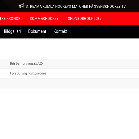
STREAMA KUMLA HOCKEYS MATCHER PÅ SVENSKHOCKEY.TV!
TRE KRONOR
SOMMARHOCKEY
SPONSORGOLF 2025
Bildgalleri
Dokument
Kontakt
Båsbemanning 25/25
Försäljning hamburgare