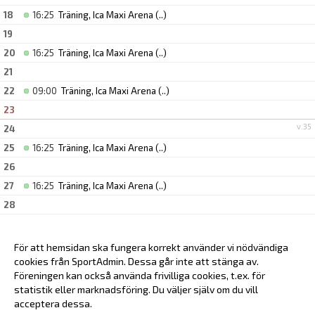
18
16:25
Träning, Ica Maxi Arena
(..)
19
20
16:25
Träning, Ica Maxi Arena
(..)
21
22
09:00
Träning, Ica Maxi Arena
(..)
23
v.35
24
25
16:25
Träning, Ica Maxi Arena
(..)
26
27
16:25
Träning, Ica Maxi Arena
(..)
28
29
09:00
Träning, Ica Maxi Arena
(..)
30
För att hemsidan ska fungera korrekt använder vi nödvändiga
v.36
cookies från SportAdmin. Dessa går inte att stänga av.
31
Föreningen kan också använda frivilliga cookies, t.ex. för
statistik eller marknadsföring. Du väljer själv om du vill
acceptera dessa.