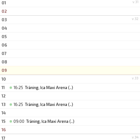
v.31
01
02
v.32
03
04
05
06
07
08
09
v.33
10
11
16:25
Träning, Ica Maxi Arena
(..)
12
13
16:25
Träning, Ica Maxi Arena
(..)
14
15
09:00
Träning, Ica Maxi Arena
(..)
16
v.34
17