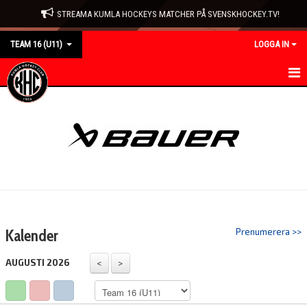
STREAMA KUMLA HOCKEYS MATCHER PÅ SVENSKHOCKEY.TV!
TEAM 16 (U11)
LOGGA IN
HEM
NYHETER
KALENDER
MATCHER
TRUPPEN
Kalender
Prenumerera >>
BILDGALLERI
AUGUSTI 2026
DOKUMENT
KONTAKT